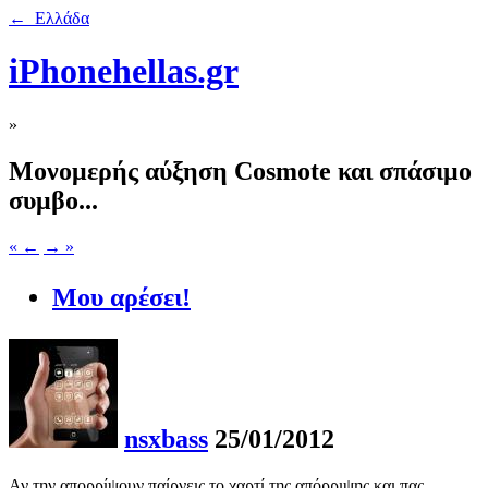
← Ελλάδα
iPhonehellas.gr
»
Μονομερής αύξηση Cosmote και σπάσιμο
συμβο...
« ←
→ »
Μου αρέσει!
nsxbass
25/01/2012
Αν την απορρίψουν παίρνεις το χαρτί της απόρριψης και πας