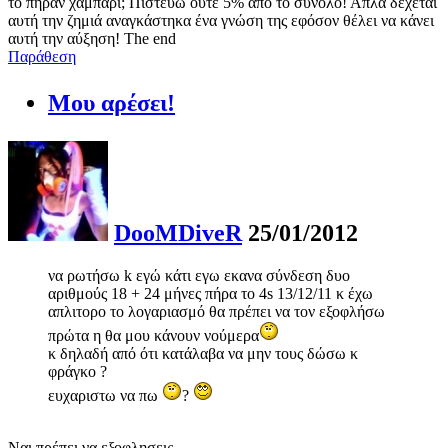
το πήραν χαμπάρι; Πιστεύω ούτε 5% απο το σύνολο! Απλά δέχεται
αυτή την ζημιά αναγκάστηκα ένα γνώση της εφόσον θέλει να κάνει
αυτή την αύξηση! The end
Παράθεση
Μου αρέσει!
DooMDiveR
25/01/2012
να ρωτήσω k εγώ κάτι εγω εκανα σύνδεση δυο
αριθμούς 18 + 24 μήνες πήρα το 4s 13/12/11 κ έχω
απλιτορο το λογαριασμό θα πρέπει να τον εξοφλήσω
πρώτα η θα μου κάνουν νούμερα
κ δηλαδή από ότι κατάλαβα να μην τους δώσω κ
φράγκο ?
ευχαριστω να πω
?
Ναι πρέπει να εξοφλησεις...