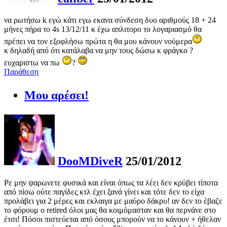
να ρωτήσω k εγώ κάτι εγω εκανα σύνδεση δυο αριθμούς 18 + 24
μήνες πήρα το 4s 13/12/11 κ έχω απλιτορο το λογαριασμό θα
πρέπει να τον εξοφλήσω πρώτα η θα μου κάνουν νούμερα
κ δηλαδή από ότι κατάλαβα να μην τους δώσω κ φράγκο ?
ευχαριστω να πω
?
Παράθεση
Μου αρέσει!
DooMDiveR
25/01/2012
Ρε μην ψαρωνετε φυσικά και είναι όπως τα λέει δεν κρύβει τίποτα
από πίσω ούτε παγίδες κτλ έχει ξανά γίνει και τότε δεν το είχα
προλάβει για 2 μέρες και εκλαιγα με μαύρο δάκρυ! αν δεν το έβαζε
το φόρουμ ο retired όλοι μας θα κοιμόμασταν και θα περνάνε στο
έτσι! Πόσοι πιστεύεται από όσους μπορούν να το κάνουν + ήθελαν