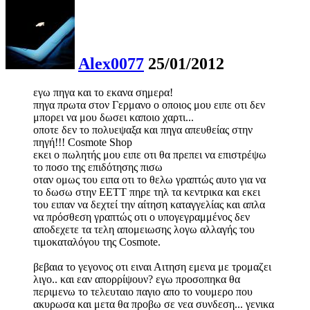
Alex0077
25/01/2012
εγω πηγα και το εκανα σημερα!
πηγα πρωτα στον Γερμανο ο οποιος μου ειπε οτι δεν
μπορει να μου δωσει καποιο χαρτι...
οποτε δεν το πολυεψαξα και πηγα απευθείας στην
πηγή!!! Cosmote Shop
εκει ο πωλητής μου ειπε οτι θα πρεπει να επιστρέψω
το ποσο της επιδότησης πισω
οταν ομως του ειπα οτι το θελω γραπτώς αυτο για να
το δωσω στην ΕΕΤΤ πηρε τηλ τα κεντρικα και εκει
του ειπαν να δεχτεί την αίτηση καταγγελίας και απλα
να πρόσθεση γραπτώς οτι ο υπογεγραμμένος δεν
αποδεχετε τα τελη απομειωσης λογω αλλαγής του
τιμοκαταλόγου της Cosmote.
βεβαια το γεγονος οτι ειναι Αιτηση εμενα με τρομαζει
λιγο.. και εαν απορρίψουν? εγω προσοπηκα θα
περιμενω το τελευταιο παγιο απο το νουμερο που
ακυρωσα και μετα θα προβω σε νεα συνδεση... γενικα