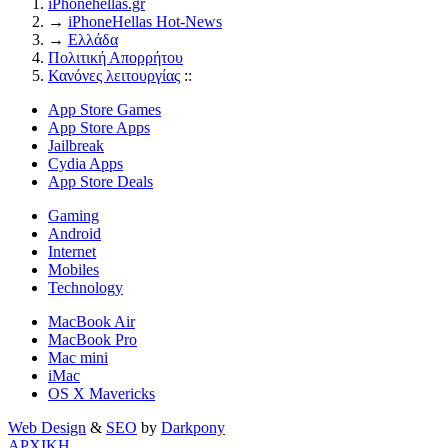
iPhonehellas.gr
→
iPhoneHellas Ηot-News
→
Ελλάδα
Πολιτική Απορρήτου
Κανόνες λειτουργίας
::
App Store Games
App Store Apps
Jailbreak
Cydia Apps
App Store Deals
Gaming
Android
Internet
Mobiles
Technology
MacBook Air
MacBook Pro
Mac mini
iMac
OS X Mavericks
Web Design
&
SEO
by
Darkpony
ΑΡΧΙΚΗ