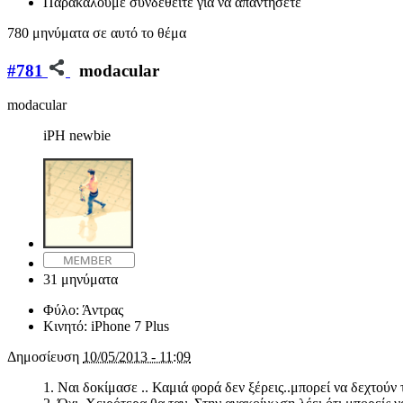
Παρακαλούμε συνδεθείτε για να απαντήσετε
780 μηνύματα σε αυτό το θέμα
#781
modacular
modacular
iPH newbie
31 μηνύματα
Φύλο:
Άντρας
Κινητό:
iPhone 7 Plus
Δημοσίευση
10/05/2013 - 11:09
1. Ναι δοκίμασε .. Καμιά φορά δεν ξέρεις..μπορεί να δεχτούν