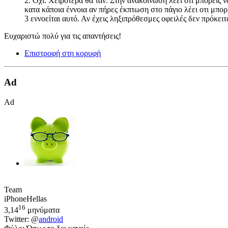
2. Όχι. Χειρότερα θα ταν. Στην ανακοίνωση λέει ότι μπορεί
κατα κάποια έννοια αν πήρες έκπτωση στο πάγιο λέει οτι μπορε
3 εννοείται αυτό. Αν έχεις ληξιπρόθεσμες οφειλές δεν πρόκειτ
Ευχαριστώ πολύ για τις απαντήσεις!
Επιστροφή στη κορυφή
Ad
Ad
Team
iPhoneHellas
16
3,14
μηνύματα
Twitter: @
android