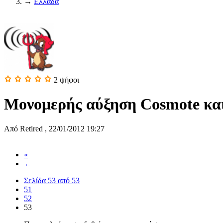
→
Ελλάδα
2
ψήφοι
Μονομερής αύξηση Cosmote και
Από
Retired
,
22/01/2012 19:27
«
←
Σελίδα 53 από 53
51
52
53