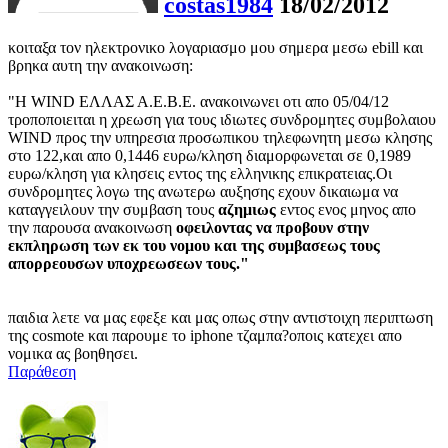
costas1984
18/02/2012
κοιταξα τον ηλεκτρονικο λογαριασμο μου σημερα μεσω ebill και
βρηκα αυτη την ανακοινωση:
"Η WIND ΕΛΛΑΣ Α.Ε.Β.Ε. ανακοινωνει οτι απο 05/04/12
τροποποιειται η χρεωση για τους ιδιωτες συνδρομητες συμβολαιου
WIND προς την υπηρεσια προσωπικου τηλεφωνητη μεσω κλησης
στο 122,και απο 0,1446 ευρω/κληση διαμορφωνεται σε 0,1989
ευρω/κληση για κλησεις εντος της ελληνικης επικρατειας.Οι
συνδρομητες λογω της ανωτερω αυξησης εχουν δικαιωμα να
καταγγειλουν την συμβαση τους
αζημιως
εντος ενος μηνος απο
την παρουσα ανακοινωση
οφειλοντας να προβουν στην
εκπληρωση των εκ του νομου και της συμβασεως τους
απορρεουσων υποχρεωσεων τους."
παιδια λετε να μας εφεξε και μας οπως στην αντιστοιχη περιπτωση
της cosmote και παρουμε το iphone τζαμπα?οποις κατεχει απο
νομικα ας βοηθησει.
Παράθεση