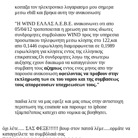
κοιταξα τον ηλεκτρονικο λογαριασμο μου σημερα
μεσω ebill και βρηκα αυτη την ανακοινωση:
"Η WIND ΕΛΛΑΣ Α.Ε.Β.Ε. ανακοινωνει οτι απο
05/04/12 τροποποιειται η χρεωση για τους ιδιωτες
συνδρομητες συμβολαιου WIND προς την υπηρεσια
προσωπικου τηλεφωνητη μεσω κλησης στο 122,και
απο 0,1446 ευρω/κληση διαμορφωνεται σε 0,1989
ευρω/κληση για κλησεις εντος της ελληνικης
επικρατειας.Οι συνδρομητες λογω της ανωτερω
αυξησης εχουν δικαιωμα να καταγγειλουν την
συμβαση τους
αζημιως
εντος ενος μηνος απο την
παρουσα ανακοινωση
οφειλοντας να προβουν στην
εκπληρωση των εκ του νομου και της συμβασεως
τους απορρεουσων υποχρεωσεων τους."
παιδια λετε να μας εφεξε και μας οπως στην αντιστοιχη
περιπτωση της cosmote και παρουμε το iphone
τζαμπα?οποις κατεχει απο νομικα ας βοηθησει.
όχι λέτε..... ΣΑΣ ΦΕΞΕ!!!!!! βουρ στον πατσά λέμε.....ορμάτε να
καταγγείλετε τα συμβόλαιά σας