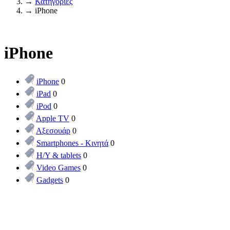
→
Κατηγορίες
→
iPhone
iPhone
iPhone
0
iPad
0
iPod
0
Apple TV
0
Αξεσουάρ
0
Smartphones - Κινητά
0
Η/Υ & tablets
0
Video Games
0
Gadgets
0