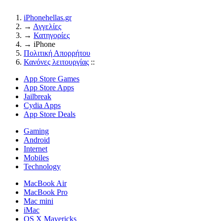
iPhonehellas.gr
→
Αγγελίες
→
Κατηγορίες
→
iPhone
Πολιτική Απορρήτου
Κανόνες λειτουργίας
::
App Store Games
App Store Apps
Jailbreak
Cydia Apps
App Store Deals
Gaming
Android
Internet
Mobiles
Technology
MacBook Air
MacBook Pro
Mac mini
iMac
OS X Mavericks