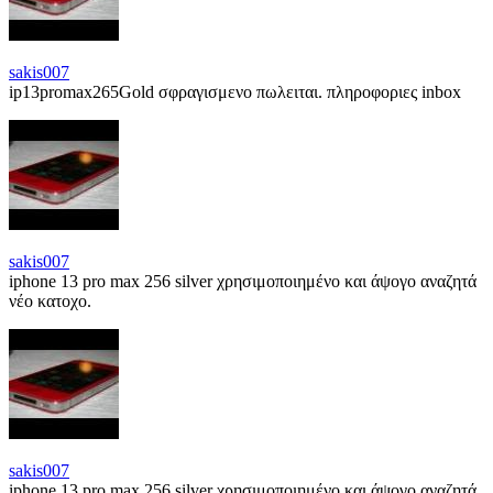
sakis007
ip13promax265Gold σφραγισμενο πωλειται. πληροφοριες inbox
sakis007
iphone 13 pro max 256 silver χρησιμοποιημένο και άψογο αναζητά
νέο κατοχο.
sakis007
iphone 13 pro max 256 silver χρησιμοποιημένο και άψογο αναζητά