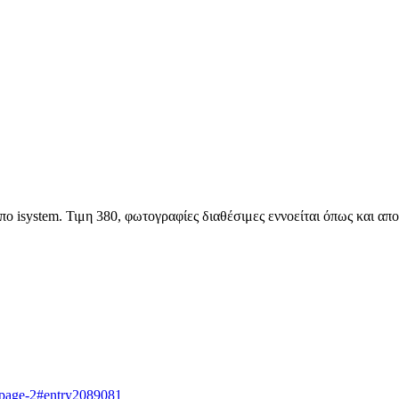
 isystem. Τιμη 380, φωτογραφίες διαθέσιμες εννοείται όπως και αποδ
t/page-2#entry2089081