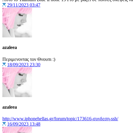
29/11/2023 03:47
azaleea
Περιμενοντας τον Θνουπι :)
18/09/2023 23:30
azaleea
http://www.iphonehellas.gr/forum/topic/173616-συνδεση-ssh/
16/09/2023 13:48