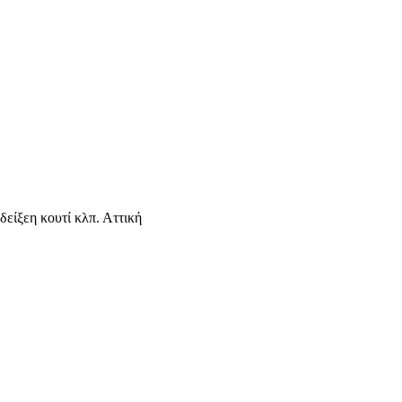
είξεη κουτί κλπ. Αττική