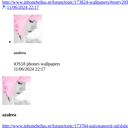
http://www.iphonehellas.gr/forum/topic/173824-wallpapers/#entry20
11/06/2024 22:17
azaleea
iOS18 phones wallpapers
11/06/2024 22:17
azaleea
http://www.iphonehellas.gr/forum/topic/173784-καλοκαιρινά-ταξιδιάρ