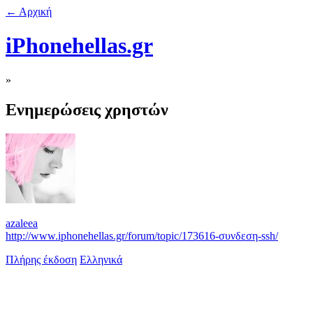
← Αρχική
iPhonehellas.gr
»
Ενημερώσεις χρηστών
azaleea
http://www.iphonehellas.gr/forum/topic/173616-συνδεση-ssh/
Πλήρης έκδοση
Ελληνικά