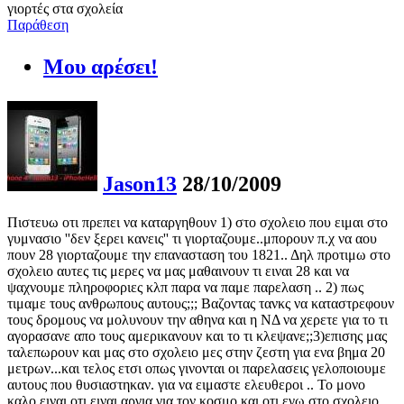
γιορτές στα σχολεία
Παράθεση
Μου αρέσει!
Jason13
28/10/2009
Πιστευω οτι πρεπει να καταργηθουν 1) στο σχολειο που ειμαι στο
γυμνασιο ''δεν ξερει κανεις'' τι γιορταζουμε..μπορουν π.χ να αου
πουν 28 γιορταζουμε την επανασταση του 1821.. Δηλ προτιμω στο
σχολειο αυτες τις μερες να μας μαθαινουν τι ειναι 28 και να
ψαχνουμε πληροφοριες κλπ παρα να παμε παρελαση .. 2) πως
τιμαμε τους ανθρωπους αυτους;;; Βαζοντας τανκς να καταστρεφουν
τους δρομους να μολυνουν την αθηνα και η ΝΔ να χερετε για το τι
αγορασανε απο τους αμερικανουν και το τι κλεψανε;;3)επισης μας
ταλεπωρουν και μας στο σχολειο μες στην ζεστη για ενα βημα 20
μετρων...και τελος ετσι οπως γινονται οι παρελασεις γελοποιουμε
αυτους που θυσιαστηκαν. για να ειμαστε ελευθεροι .. Το μονο
καλο ειναι οτι ειναι αργια για τον κοσμο και οτι εγω στο σχολειο