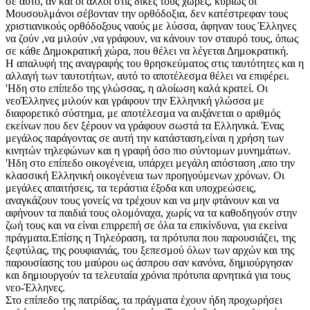
σε αυτό, αν και οι άλλοι στις δικές τους χώρες, κυρίως οι
Μουσουλμάνοι σέβονταν την ορθόδοξια, δεν κατέστρεφαν τους
χριστιανικούς ορθόδοξους ναούς με λύσσα, άφηναν τους Έλληνες
να ζούν ,να μιλούν ,να γράφουν, να κάνουν τον σταυρό τους, όπως
σε κάθε Δημοκρατική χώρα, που θέλει να λέγεται Δημοκρατική.
Η απαλυφή της αναγραφής του θρησκεύματος στις ταυτότητες και η
αλλαγή των ταυτοτήτων, αυτό το αποτέλεσμα θέλει να επιφέρει.
'Ηδη στο επίπεδο της γλώσσας, η αλοίωση καλά κρατεί. Οι
νεοΈλληνες μιλούν και γράφουν την Ελληνική γλώσσα με
διαφορετικό σύστημα, με αποτέλεσμα να αυξάνεται ο αριθμός
εκείνων που δεν ξέρουν να γράφουν σωστά τα Ελληνικά. Ένας
μεγάλος παράγοντας σε αυτή την κατάσταση,είναι η χρήση των
κινητών τηλεφώνων και η γραφή όσο πιο σύντομων μυνημάτων.
'Ηδη στο επίπεδο οικογένεια, υπάρχει μεγάλη απόσταση ,απο την
κλασσική Ελληνική οικογένεια των προηγούμενων χρόνων. Οι
μεγάλες απαιτήσεις, τα τεράστια έξοδα και υποχρεώσεις,
αναγκάζουν τους γονείς να τρέχουν και να μην φτάνουν και να
αφήνουν τα παιδιά τους ολομόναχα, χωρίς να τα καθοδηγούν στην
ζωή τους και να είναι επιρρεπή σε όλα τα επικίνδυνα, για εκείνα
πράγματα.Επίσης η Τηλεόραση, τα πρότυπα που παρουσιάζει, της
ξεφτύλας, της ρουφιανιάς, του ξεπεσμού όλων των αρχών και της
παρουσίασης του μαύρου ως άσπρου σαν κανόνα, δημιούργησαν
και δημιουργούν τα τελευταία χρόνια πρότυπα αρνητικά για τους
νεο-Έλληνες.
Στο επίπεδο της πατρίδας, τα πράγματα έχουν ήδη προχωρήσει