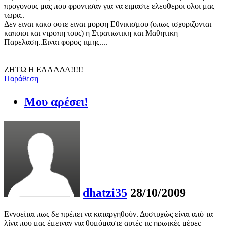
προγονους μας που φροντισαν για να ειμαστε ελευθεροι ολοι μας
τωρα..
Δεν ειναι κακο ουτε ειναι μορφη Εθνικισμου (οπως ισχυριζονται
καποιοι και ντροπη τους) η Στρατιωτικη και Μαθητικη
Παρελαση..Ειναι φορος τιμης....
ΖΗΤΩ Η ΕΛΛΑΔΑ!!!!!
Παράθεση
Μου αρέσει!
dhatzi35
28/10/2009
Εννοείται πως δε πρέπει να καταργηθούν. Δυστυχώς είναι από τα
λίγα που μας έμειναν για θυμόμαστε αυτές τις ηρωικές μέρες