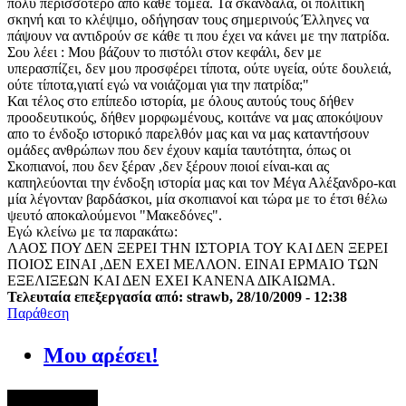
πολύ περισσότερο απο κάθε τομέα. Τα σκάνδαλα, οι πολιτική
σκηνή και το κλέψιμο, οδήγησαν τους σημερινούς Έλληνες να
πάψουν να αντιδρούν σε κάθε τι που έχει να κάνει με την πατρίδα.
Σου λέει : Μου βάζουν το πιστόλι στον κεφάλι, δεν με
υπερασπίζει, δεν μου προσφέρει τίποτα, ούτε υγεία, ούτε δουλειά,
ούτε τίποτα,γιατί εγώ να νοιάζομαι για την πατρίδα;"
Και τέλος στο επίπεδο ιστορία, με όλους αυτούς τους δήθεν
προοδευτικούς, δήθεν μορφωμένους, κοιτάνε να μας αποκόψουν
απο το ένδοξο ιστορικό παρελθόν μας και να μας καταντήσουν
ομάδες ανθρώπων που δεν έχουν καμία ταυτότητα, όπως οι
Σκοπιανοί, που δεν ξέραν ,δεν ξέρουν ποιοί είναι-και ας
καπηλεύονται την ένδοξη ιστορία μας και τον Μέγα Αλέξανδρο-και
μία λέγονταν βαρδάσκοι, μία σκοπιανοί και τώρα με το έτσι θέλω
ψευτό αποκαλούμενοι "Μακεδόνες".
Εγώ κλείνω με τα παρακάτω:
ΛΑΟΣ ΠΟΥ ΔΕΝ ΞΕΡΕΙ ΤΗΝ ΙΣΤΟΡΙΑ ΤΟΥ ΚΑΙ ΔΕΝ ΞΕΡΕΙ
ΠΟΙΟΣ ΕΙΝΑΙ ,ΔΕΝ ΕΧΕΙ ΜΕΛΛΟΝ. ΕΙΝΑΙ ΕΡΜΑΙΟ ΤΩΝ
ΕΞΕΛΙΞΕΩΝ ΚΑΙ ΔΕΝ ΕΧΕΙ ΚΑΝΕΝΑ ΔΙΚΑΙΩΜΑ.
Τελευταία επεξεργασία από: strawb, 28/10/2009 - 12:38
Παράθεση
Μου αρέσει!