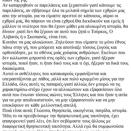
Αν καταργηθούν οι παρελάσεις και ξεχαστούν γιατί κάνουμε τις
παρελάσεις, αν σβήσουμε όλα τα μελανά σημεία των εχθρών μας
απο την ιστορία, για να είμαστε αρεστοί σε κάποιους, αύριο οι
εχθροί μας, θα πάψουν να είναι εχθροί.Θα διεκδικούν και εμείς ή
μάλλον οι νεώτεροι που θα έχουν μάθει μια αλοιωμένη ιστορία, θα
δίνουν ,γιατί δεν θα ξέρουν αν αυτό που ζητά ο Τούρκος, Ο
Αλβανός ή ο Σκοπιανός, είναι έτσι.
Κοιτάνε να μας αλοιώσουν. Ζηλεύουν που είμαστε το μόνο έθνος
πάνω στην γή, που μπόρεσε και αποτίναξε τόσους ζυγούς και
ορθοπόδησε, με το σθένος μιάς χούφτας ανθρώπων. Εκείνων που
δεν κώλωσαν μπροστά στις ορδές των εχθρών, γιατί ήξεραν
ιστορία, ποιοί ήταν, τι ήταν δικό τους και τι όχι, ήξεραν τα δικά τους
δικαιώματα.
Αυτοί οι ανθέλληνες που κατακαιρούς εμφανίζονται και
υπερασπίζονται με πάθος ,αλλά και πολύ κρυμμένο μίσος για την
Ελλάδα, όλες αυτές τις παπαριές-γιατί αλλιώς δεν μπορώ να τις
χαρακτηρίσω-στόχο έχουν να αλλοιώσουν και εξαφανίσουν όλα
αυτά που ένωναν τόσους αιώνες τους Έλληνες και που ήταν η αιτία
για να μην αποδεκατιστούν, να μην εξαφανιστούν και να μην
υποκύψουν σε κάθε μελλοντική απειλή.
Ποιά είναι αυτά; Γλώσσα, Θρησκεία, οικογένεια, πατρίδα, ιστορία.
'Ηδη το να πρεσβεύουμε την θρησκευτική μας ταυτότητα, έχει
απαγορευτεί γιατί λέει, ότι δεν σεβόμαστε τους άλλους με
διαφορετική θρησκευτική ταυτότητα. Αλλά εγώ θα συμφωνούσα