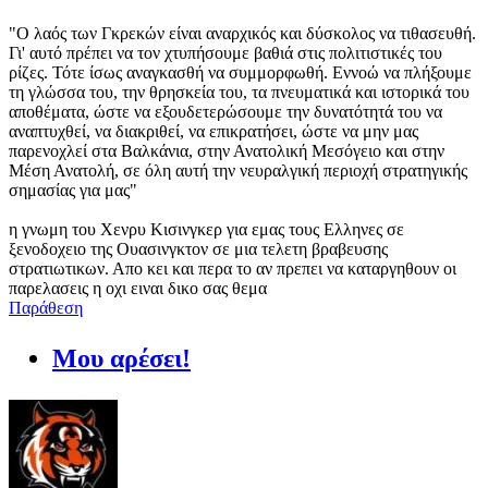
"Ο λαός των Γκρεκών είναι αναρχικός και δύσκολος να τιθασευθή.
Γι' αυτό πρέπει να τον χτυπήσουμε βαθιά στις πολιτιστικές του
ρίζες. Τότε ίσως αναγκασθή να συμμορφωθή. Εννοώ να πλήξουμε
τη γλώσσα του, την θρησκεία του, τα πνευματικά και ιστορικά του
αποθέματα, ώστε να εξουδετερώσουμε την δυνατότητά του να
αναπτυχθεί, να διακριθεί, να επικρατήσει, ώστε να μην μας
παρενοχλεί στα Βαλκάνια, στην Ανατολική Μεσόγειο και στην
Μέση Ανατολή, σε όλη αυτή την νευραλγική περιοχή στρατηγικής
σημασίας για μας"
η γνωμη του Χενρυ Κισινγκερ για εμας τους Ελληνες σε
ξενοδοχειο της Ουασινγκτον σε μια τελετη βραβευσης
στρατιωτικων. Απο κει και περα το αν πρεπει να καταργηθουν οι
παρελασεις η οχι ειναι δικο σας θεμα
Παράθεση
Μου αρέσει!