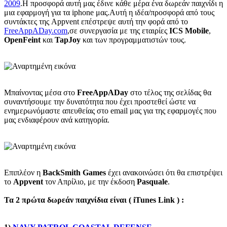
2009
.Η προσφορά αυτή μας έδινε κάθε μέρα ένα δωρεάν παιχνίδι η
μια εφαρμογή για τα iphone μας.Αυτή η ιδέα/προσφορά από τους
συντάκτες της Appvent επέστρεψε αυτή την φορά από το
FreeAppADay.com
,σε συνεργασία με της εταιρίες
ICS Mobile
,
OpenFeint
και
TapJoy
και των προγραμματιστών τους.
Μπαίνοντας μέσα στο
FreeAppADay
στο τέλος της σελίδας θα
συναντήσουμε την δυνατότητα που έχει προστεθεί ώστε να
ενημερωνόμαστε απευθείας στο email μας για της εφαρμογές που
μας ενδιαφέρουν ανά κατηγορία.
Επιπλέον η
BackSmith Games
έχει ανακοινώσει ότι θα επιστρέψει
τo
Appvent
τον Απρίλιο, με την έκδοση
Pasquale
.
Τα 2 πρώτα δωρεάν παιχνίδια είναι ( iTunes Link ) :