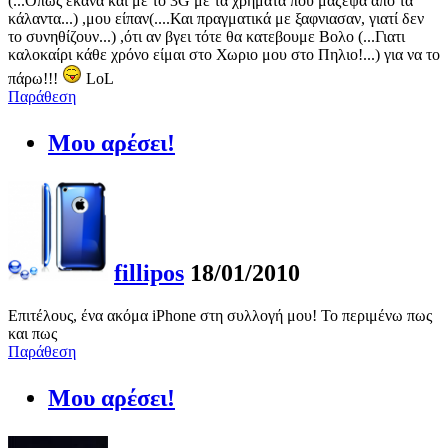
(...Όπως έκανα και με το 3G με τα χρήματα που μάζεψα από τα
κάλαντα...) ,μου είπαν(....Και πραγματικά με ξαφνιασαν, γιατί δεν
το συνηθίζουν...) ,ότι αν βγει τότε θα κατεβουμε Βολο (...Γιατι
καλοκαίρι κάθε χρόνο είμαι στο Χωριο μου στο Πηλιο!...) για να το
πάρω!!!
LoL
Παράθεση
Μου αρέσει!
fillipos
18/01/2010
Επιτέλους, ένα ακόμα iPhone στη συλλογή μου! Το περιμένω πως
και πως
Παράθεση
Μου αρέσει!