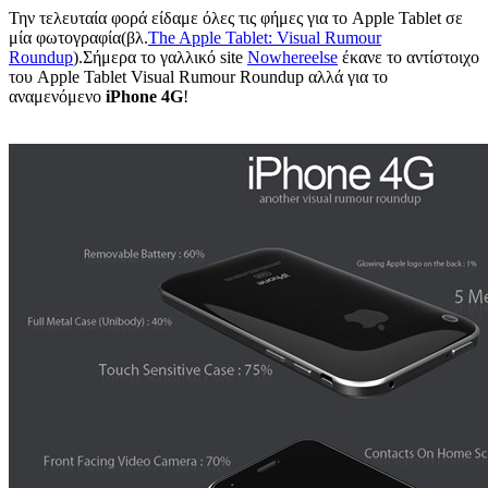
Την τελευταία φορά είδαμε όλες τις φήμες για το Apple Tablet σε
μία φωτογραφία(βλ.
The Apple Tablet: Visual Rumour
Roundup
).Σήμερα το γαλλικό site
Nowhereelse
έκανε το αντίστοιχο
του Apple Tablet Visual Rumour Roundup αλλά για το
αναμενόμενο
iPhone 4G
!