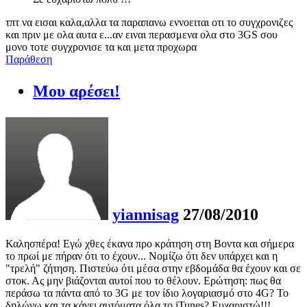
τπτ να εισαι καλα,αλλα τα παραπανω εννοειται οτι το συγχρονιζες
και πριν με ολα αυτα ε...αν ειναι περασμενα ολα στο 3GS σου
μονο τοτε συγχρονισε τα και μετα προχωρα
Παράθεση
Μου αρέσει!
yiannisag
27/08/2010
Καλησπέρα! Εγώ χθες έκανα προ κράτηση στη Βοντα και σήμερα
το πρωί με πήραν ότι το έχουν... Νομίζω ότι δεν υπάρχει και η
"τρελή" ζήτηση. Πιστεύω ότι μέσα στην εβδομάδα θα έχουν και σε
στοκ. Ας μην βιάζονται αυτοί που το θέλουν. Ερώτηση: πως θα
περάσω τα πάντα από το 3G με τον ίδιο λογαριασμό στο 4G? Το
δηλώνω και τα κάνει αυτόματα όλα το iTunes? Ευχαριστώ!!!