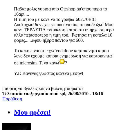
Παδια μολις γυρισα απο Oteshop απ'οπου πηρα το
16αρι....
Η τιμη του με κανε να το γραψω¨602,70Ε!!!
Δυστυχωσ δεν εχω scanner να σας το αποδειξω! Μου
κανε ΤΕΡΑΣΤΙΑ εντυπωση και το οτι υπηρχε σημερα
αλλα περισσοτερο η τιμη του.. Ρωτησα τη κοπελα 10
φορες......αφου ηξερα παντου για 660.
Το κακο ειναι οτι εχω Vodafone καρτοκινητο κ μου
λενε δεν εχουμε καποια ενημερωση για καρτοκινητα
σε microsim. Τι να κανω
?
Υ.Γ. Κανενας γνωστος κανενα μεσον!
μπορεις να βγαλεις και να βαλεις μια φωτο?
Τελευταία επεξεργασία από: spl, 26/08/2010 - 18:16
Παράθεση
Μου αρέσει!