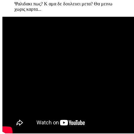
Ψαλιδακι πως? Κ αμα δε δουλευει μετα? Θα μεινω
χωρις καρτα...