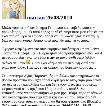
marian
26/08/2010
Mόλις γύρισα από κατάστημα Γερμανού και επιβεβαίωσα την
προκράτησή μου. Ο υπάλληλος πολύ εξυπηρετικός μου είπε ότι τα
έχει από σήμερα αλλά δεν μπορεί να μου δώσει γιατί η επίσημη
διάθεση είναι αύριο. Αύριο πρωί πρωί θα πάω να το πάρω.
Έφεραν 4 τηλέφωνα στο συγκεκριμένο κατάστημα και τα 3 είναι
16άρια το 1 32άρι. Τα 3 16άρια ήταν όλα προκρατημένα εδώ και 4
μέρες μου είπε, ενώ το 32άρι
ήταν
το μόνο διαθέσιμο (πλέον
ανήκει σε μένα
). Δεν έχει νόημα να πω περιοχή γιατί δεν
υπάρχουν άλλα. Πάντως είναι κατάστημα βορείων προαστίων.
Σε κατάστημα Αγίας Παρασκευής και άλλων καταστημάτων στα
βόρεια προάστια που είχα πάρει νωρίτερα το απόγευμα μου είπαν
ότι δεν έχουν παραλάβει καν και δεν έχουν ιδέα. Δεν μου είπαν
ψέματα γιατί στην αρχή που ζήτησα από τον υπάλληλο του
καταστήματος να προσπαθήσει να μου βρει 16άρι, πήρε τηλέφωνο
στα καταστήματα που είχα πάρει και εγώ και του είπαν ότι δεν
έχουν συσκευή ούτε για δείγμα και θα τους φέρουν από βδομάδα.
Τελευταία επεξεργασία από: marian, 26/08/2010 - 18:17