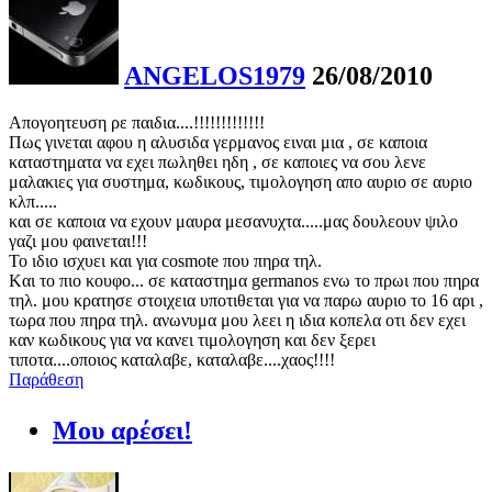
ANGELOS1979
26/08/2010
Απογοητευση ρε παιδια....!!!!!!!!!!!!!
Πως γινεται αφου η αλυσιδα γερμανος ειναι μια , σε καποια
καταστηματα να εχει πωληθει ηδη , σε καποιες να σου λενε
μαλακιες για συστημα, κωδικους, τιμολογηση απο αυριο σε αυριο
κλπ.....
και σε καποια να εχουν μαυρα μεσανυχτα.....μας δουλεουν ψιλο
γαζι μου φαινεται!!!
Το ιδιο ισχυει και για cosmote που πηρα τηλ.
Kαι το πιο κουφο... σε καταστημα germanos ενω το πρωι που πηρα
τηλ. μου κρατησε στοιχεια υποτιθεται για να παρω αυριο το 16 αρι ,
τωρα που πηρα τηλ. ανωνυμα μου λεει η ιδια κοπελα οτι δεν εχει
καν κωδικους για να κανει τιμολογηση και δεν ξερει
τιποτα....οποιος καταλαβε, καταλαβε....χαος!!!!
Παράθεση
Μου αρέσει!