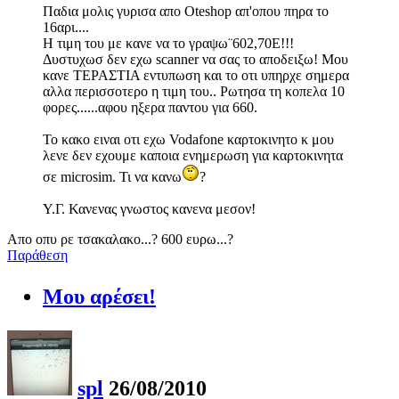
Παδια μολις γυρισα απο Oteshop απ'οπου πηρα το
16αρι....
Η τιμη του με κανε να το γραψω¨602,70Ε!!!
Δυστυχωσ δεν εχω scanner να σας το αποδειξω! Μου
κανε ΤΕΡΑΣΤΙΑ εντυπωση και το οτι υπηρχε σημερα
αλλα περισσοτερο η τιμη του.. Ρωτησα τη κοπελα 10
φορες......αφου ηξερα παντου για 660.
Το κακο ειναι οτι εχω Vodafone καρτοκινητο κ μου
λενε δεν εχουμε καποια ενημερωση για καρτοκινητα
σε microsim. Τι να κανω
?
Υ.Γ. Κανενας γνωστος κανενα μεσον!
Απο οπυ ρε τσακαλακο...? 600 ευρω...?
Παράθεση
Μου αρέσει!
spl
26/08/2010