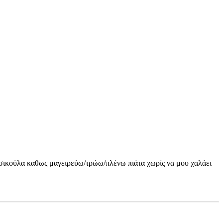
μουσικούλα καθως μαγειρεύω/τρώω/πλένω πιάτα χωρίς να μου χαλάει