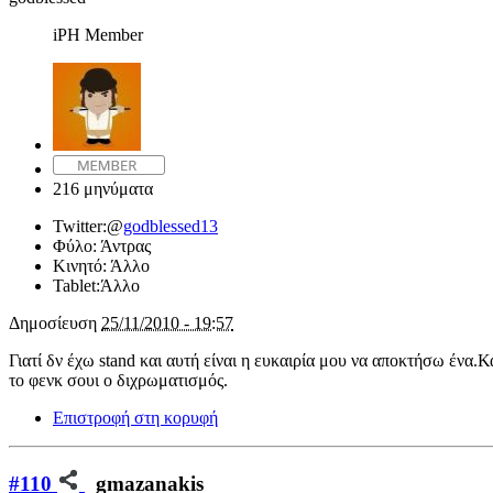
iPH Member
216 μηνύματα
Twitter:
@
godblessed13
Φύλο:
Άντρας
Κινητό:
Άλλο
Tablet:
Άλλο
Δημοσίευση
25/11/2010 - 19:57
Γιατί δν έχω stand και αυτή είναι η ευκαιρία μου να αποκτήσω ένα
το φενκ σουι ο διχρωματισμός.
Επιστροφή στη κορυφή
#110
gmazanakis