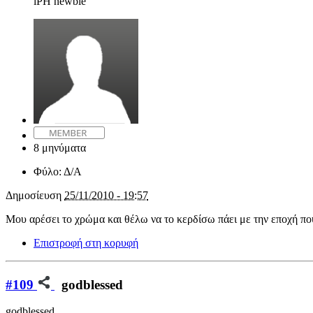
iPH newbie
8 μηνύματα
Φύλο:
Δ/Α
Δημοσίευση
25/11/2010 - 19:57
Μου αρέσει το χρώμα και θέλω να το κερδίσω πάει με την εποχή που
Επιστροφή στη κορυφή
#109
godblessed
godblessed