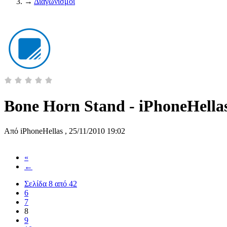
→
Διαγωνισμοί
Bone Horn Stand - iPhoneHellas
Από
iPhoneHellas
,
25/11/2010 19:02
«
←
Σελίδα 8 από 42
6
7
8
9