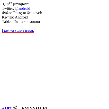
16
3,14
μηνύματα
Twitter: @
android
Φύλο: Όπως το δει κανείς
Κινητό: Android
Tablet: Για τα κουνούπια
Γιατί να γίνετε μέλη;
#107
EMANOUEL