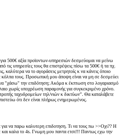
ι για 500€ αξία προϊοντων-υπηρεσιών δεσμεύομαι να μείνω
ό τις υπηρεσίες τους θα επιστρέψεις πίσω τα 500€ ή τα πχ.
ς, καλύτερα να το αγοράσεις μετρητοίς κ να κάνεις όποιο
 κόλπα τους. Προσωπική μου άποψη είναι να μη σε δεσμεύει
 να "χάσω" την επιδότηση; Ακόμα κ έκπτωση στο λογαριασμό
βόλαιο χωρίς υποχρέωση παραμονής για συγκεκριμένο χρόνο.
επιτροπής ταχυδρομείων τηλ/νιών κ δικτύων". Θα καταλάβετε
πιστεύω ότι δεν είναι πλήρως ενημερωμένος.
 για να παρω καλυτερη επιδοτηση. Τι να τους πω >>Οχι?? Η
 και καλα το 4s. Γνωμη μου παντα ετσι!!! Παντως εχω την