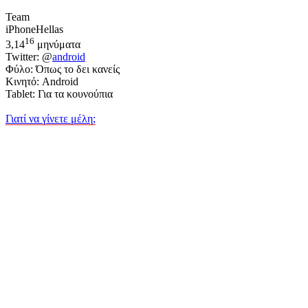
Team
iPhoneHellas
16
3,14
μηνύματα
Twitter: @
android
Φύλο: Όπως το δει κανείς
Κινητό: Android
Tablet: Για τα κουνούπια
Γιατί να γίνετε μέλη;