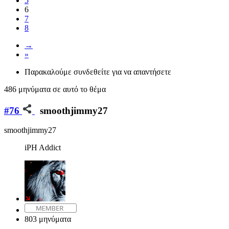
5
6
7
8
→
»
Παρακαλούμε συνδεθείτε για να απαντήσετε
486 μηνύματα σε αυτό το θέμα
#76
smoothjimmy27
smoothjimmy27
iPH Addict
803 μηνύματα