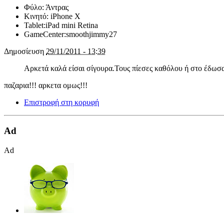
Φύλο:
Άντρας
Κινητό:
iPhone X
Tablet:
iPad mini Retina
GameCenter:
smoothjimmy27
Δημοσίευση
29/11/2011 - 13:39
Αρκετά καλά είσαι σίγουρα.Τους πίεσες καθόλου ή στο έδωσα
παζαρια!!! αρκετα ομως!!!
Επιστροφή στη κορυφή
Ad
Ad