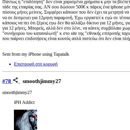
Πάντως η "επιδότηση" δεν είναι χαρισμένα χρήματα κ μην τα βλέπε
τάδε της εταιρίας σας. ΑΝ σου δώσουν 500€ κ πάρεις ένα iphone μό
πόσους μήνες μείνεις. Συμφέρει κάποιον που δεν έχει τα μετρητά 
να σε δεσμευει για 12μηνη παραμονή. Έχω εργαστεί κ εγώ σε τέτοι
κάποιος να πει ότι ξέρεις εγω δεν θα αλλάξω δίκτυο για 12 μήνες,
για 12 μήνες. Μπορείς, αλλά δεν στο λένε, να κάνεις συμβόλαιο χωρ
"συνήγορου του καταναλωτή" κ στο site της "εθνικής επιτροπής τα
που παίρνει επιδοτήσεις είναι κουτός απλά πιστεύω ότι δεν είναι π
Sent from my iPhone using Tapatalk
Επιστροφή στη κορυφή
#78
smoothjimmy27
smoothjimmy27
iPH Addict