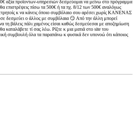
 500€ αξία προϊοντων-υπηρεσιών δεσμεύομαι να μείνω στο πρόγραμμα
 θα επιστρέψεις πίσω τα 500€ ή τα πχ. 8/12 των 500€ αναλόγως
ς μετρητοίς κ να κάνεις όποιο συμβόλαιο σου αρέσει χωρίς ΚΑΝΕΝΑΣ
η σε δεσμεύει ο άλλος με συμβόλαια 😏 Από την άλλη μπορεί
 να τη βάλεις πάλι χαμένος είσαι καθώς δεσμεύεσαι με αποζημίωση
 καταλάβετε τί σας λέω. Ρίξτε κ μια ματιά στο site του
ιλική συμβουλή όλα τα παραπάνω κ φυσικά δεν υπονοώ ότι κάποιος