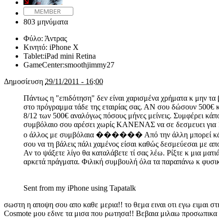
803 μηνύματα
Φύλο:
Άντρας
Κινητό:
iPhone X
Tablet:
iPad mini Retina
GameCenter:
smoothjimmy27
Δημοσίευση
29/11/2011 - 16:00
Πάντως η "επιδότηση" δεν είναι χαρισμένα χρήματα κ μην τα 
στο πρόγραμμα τάδε της εταιρίας σας. ΑΝ σου δώσουν 500€ κ 
8/12 των 500€ αναλόγως πόσους μήνες μείνεις. Συμφέρει κάποι
συμβόλαιο σου αρέσει χωρίς ΚΑΝΕΝΑΣ να σε δεσμευει για 12
ο άλλος με συμβόλαια ������ Από την άλλη μπορεί κάποιος 
σου να τη βάλεις πάλι χαμένος είσαι καθώς δεσμεύεσαι με α
Αν το ψάξετε λίγο θα καταλάβετε τί σας λέω. Ρίξτε κ μια ματ
αρκετά πράγματα. Φιλική συμβουλή όλα τα παραπάνω κ φυσικά 
Sent from my iPhone using Tapatalk
σωστη η αποψη σου απο καθε μερια!! το θεμα ειναι οτι εγω ειμαι 
Cosmote μου εδινε τα μισα που ρωτησα!! Βεβαια μιλαω προσωπικα γι