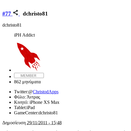
#77
dchristo81
dchristo81
iPH Addict
862 μηνύματα
Twitter:
@
ChristodApps
Φύλο:
Άντρας
Κινητό:
iPhone XS Max
Tablet:
iPad
GameCenter:
dchristo81
Δημοσίευση
29/11/2011 - 15:48