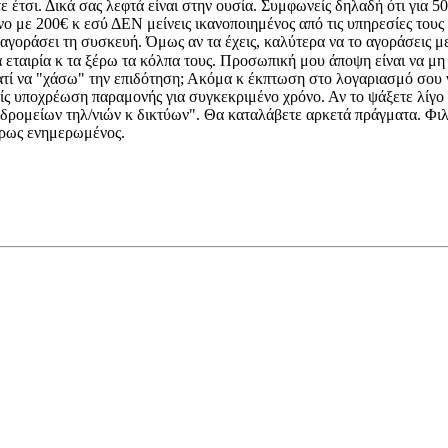
τε έτσι. Δικά σας λεφτά είναι στην ουσία. Συμφωνείς δηλαδή ότι για
νο με 200€ κ εσύ ΔΕΝ μείνεις ικανοποιημένος από τις υπηρεσίες τους
να αγοράσει τη συσκευή. Όμως αν τα έχεις, καλύτερα να το αγοράσει
α εταιρία κ τα ξέρω τα κόλπα τους. Προσωπική μου άποψη είναι να μ
 γιατί να "χάσω" την επιδότηση; Ακόμα κ έκπτωση στο λογαριασμό σου
ίς υποχρέωση παραμονής για συγκεκριμένο χρόνο. Αν το ψάξετε λίγο θα
χυδρομείων τηλ/νιών κ δικτύων". Θα καταλάβετε αρκετά πράγματα. Φ
λήρως ενημερωμένος.