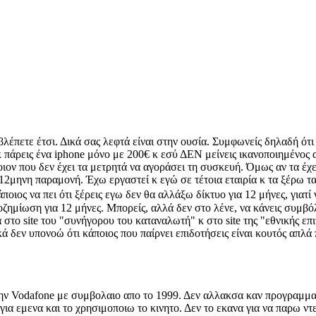
βλέπετε έτσι. Δικά σας λεφτά είναι στην ουσία. Συμφωνείς δηλαδή ότ
πάρεις ένα iphone μόνο με 200€ κ εσύ ΔΕΝ μείνεις ικανοποιημένος απ
ον που δεν έχει τα μετρητά να αγοράσει τη συσκευή. Όμως αν τα έχει
μηνη παραμονή. Έχω εργαστεί κ εγώ σε τέτοια εταιρία κ τα ξέρω τα
να πει ότι ξέρεις εγω δεν θα αλλάξω δίκτυο για 12 μήνες, γιατί
ποζημίωση για 12 μήνες. Μπορείς, αλλά δεν στο λένε, να κάνεις συμ
ιά στο site του "συνήγορου του καταναλωτή" κ στο site της "εθνικής 
δεν υπονοώ ότι κάποιος που παίρνει επιδοτήσεις είναι κουτός απλά 
στην Vodafone με συμβολαιο απο το 1999. Δεν αλλακσα καν προγραμμα
α εμενα και το χρησιμοποιω το κινητο. Δεν το εκανα για να παρω ντε