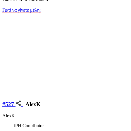
Γιατί να γίνετε μέλη;
#527
AlexK
AlexK
iPH Contributor