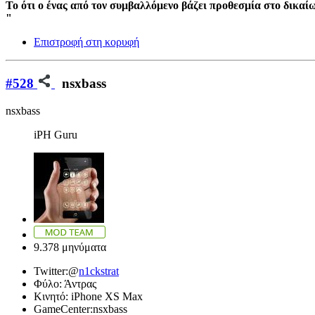
Το ότι ο ένας από τον συμβαλλόμενο βάζει προθεσμία στο δικαίω
"
Επιστροφή στη κορυφή
#528
nsxbass
nsxbass
iPH Guru
9.378 μηνύματα
Twitter:
@
n1ckstrat
Φύλο:
Άντρας
Κινητό:
iPhone XS Max
GameCenter:
nsxbass