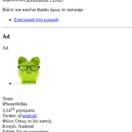
Βάλτε και κανένα thanks όμως το παλικάρι
Επιστροφή στη κορυφή
Ad
Ad
Team
iPhoneHellas
16
3,14
μηνύματα
Twitter: @
android
Φύλο: Όπως το δει κανείς
Κινητό: Android
Tablet: Για τα κουνούπια