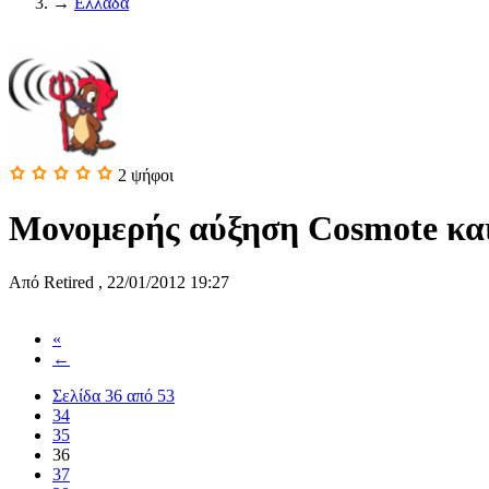
→
Ελλάδα
2
ψήφοι
Μονομερής αύξηση Cosmote και
Από
Retired
,
22/01/2012 19:27
«
←
Σελίδα 36 από 53
34
35
36
37