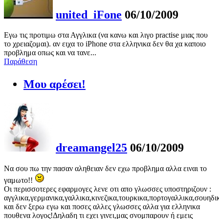
united_iFone
06/10/2009
Εγω τις προτιμω στα Αγγλικα (να κανω και λιγο practise μιας που
το χρειαζομαι). αν ειχα το iPhone στα ελληνικα δεν θα χα καποιο
προβλημα οπως και να τανε...
Παράθεση
Μου αρέσει!
dreamangel25
06/10/2009
Να σου πω την πασαν αληθειαν δεν εχω προβλημα αλλα ειναι το
γαμωτο!!
Οι περισσοτερες εφαρμογες λενε οτι απο γλωσσες υποστηριζουν :
αγγλικα,γερμανικα,γαλλικα,κινεζικα,τουρκικα,πορτογαλλικα,σουηδι
και δεν ξερω εγω και ποσες αλλες γλωσσες αλλα για ελληνικα
πουθενα λογος!Δηλαδη τι εχει γινει,μας σνομπαρουν ή εμεις