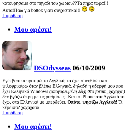
κατουρησαμε στο πηγαδι του χωριου??Τα πηρα τωρα!!!
Αυτα!Παω για bottox γιατι συγχιστηκα!!!
Παράθεση
Μου αρέσει!
DSOdysseas
06/10/2009
Εγώ βασικά προτιμώ τα Αγγλικά, τα έχω συνηθίσει και
ψιλοφρικάρω όταν βλέπω Ελληνικά, δηλαδή η αδερφή μου που
έχει Ελληνικά Windows
(απαγορευμένη λέξη στο forum, χαχαχα )
δεν βγάζω άκρη με τις ρυθμίσεις.. Και το iPhone στα Αγγλικά το
έχω, στα Ελληνικά με μπερδεύει.
Οπότε, ψηφίζω Αγγλικά!
Τι
κέρδισα? χαχαχααα
Παράθεση
Μου αρέσει!