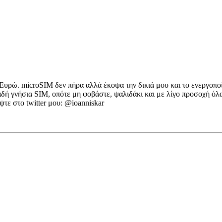
 Ευρώ. microSIM δεν πήρα αλλά έκοψα την δικιά μου και το ενεργοπο
ή γνήσια SIM, οπότε μη φοβάστε, ψαλιδάκι και με λίγο προσοχή όλα
ψτε στο twitter μου: @ioanniskar