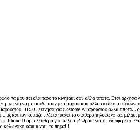
εφωνο να μου πει ελα παρε το κινητακι σου αλλα τιποτα. Ετσι αρχησ
κεντρικα για να με συνδεσουν με αμαρουσιου αλλα εκι δεν το σηκωναν
ουσιου! 11:30 ξεκινησα για Cosmote Αμαρουσιου αλλα τιποτα... ολα
....ας και τον κοιταζα.. Μετα πιανει το σταθερο τηλεφωνο και μιλαει
 iPhone 16αρι ελευθερο για πωληση? Ωραια γιατη ενδιαφερεται ενας 
κολωνακη καιιιιιι ναιιι το πηρα!!!