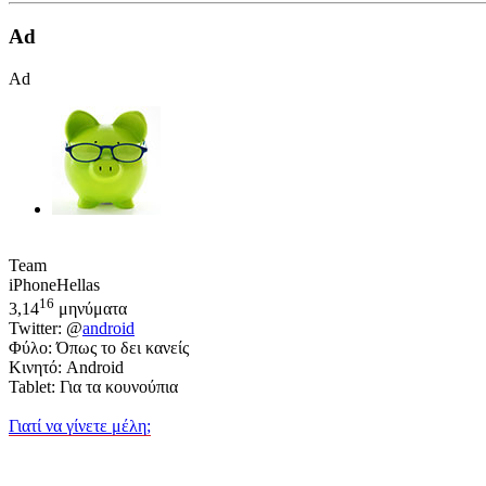
Ad
Ad
Team
iPhoneHellas
16
3,14
μηνύματα
Twitter: @
android
Φύλο: Όπως το δει κανείς
Κινητό: Android
Tablet: Για τα κουνούπια
Γιατί να γίνετε μέλη;