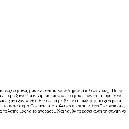
α να ψαχνω μονος μου ενα ενα τα καταστηματα (τηλεφωνικος). Πηρα
ε. Πηρα ξανα στα κεντρικα και απο εκει μου ειπαν οτι μπορουν να
 ειχαν εξαντληθει! Εκει περα με βλεπει ο πωλητης οτι ξενερωσα
 με το καταστημα Cosmote στο κολωνακη και τους λεει "ναι γεια σας,
πελατης μας να το αγορασει. Ναι ναι θα περασει αυτη τη στιγμη να