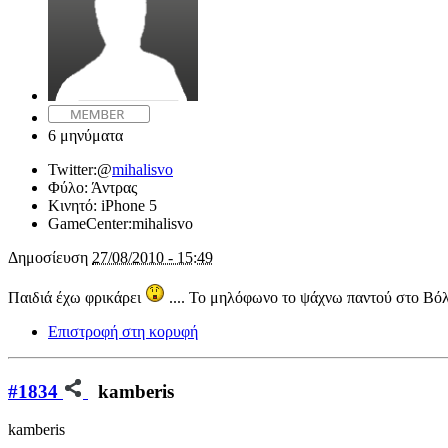
6 μηνύματα
Twitter:
@
mihalisvo
Φύλο:
Άντρας
Κινητό:
iPhone 5
GameCenter:
mihalisvo
Δημοσίευση
27/08/2010 - 15:49
Παιδιά έχω φρικάρει
.... Το μηλόφωνο το ψάχνω παντού στο Βόλο 
Επιστροφή στη κορυφή
#1834
kamberis
kamberis