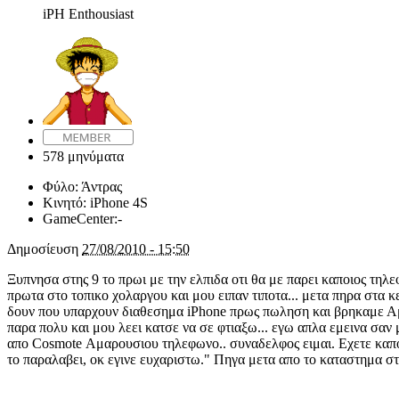
iPH Enthousiast
578 μηνύματα
Φύλο:
Άντρας
Κινητό:
iPhone 4S
GameCenter:
-
Δημοσίευση
27/08/2010 - 15:50
Ξυπνησα στης 9 το πρωι με την ελπιδα οτι θα με παρει καποιος τηλ
πρωτα στο τοπικο χολαργου και μου ειπαν τιποτα... μετα πηρα στα 
δουν που υπαρχουν διαθεσημα iPhone πρως πωληση και βρηκαμε Αμαρ
παρα πολυ και μου λεει κατσε να σε φτιαξω... εγω απλα εμεινα σαν μ
απο Cosmote Αμαρουσιου τηλεφωνο.. συναδελφος ειμαι. Εχετε καποιο
το παραλαβει, οκ εγινε ευχαριστω." Πηγα μετα απο το καταστημα στο 