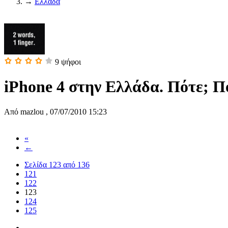
→
Ελλάδα
9
ψήφοι
iPhone 4 στην Ελλάδα. Πότε; Π
Από
mazlou
,
07/07/2010 15:23
«
←
Σελίδα 123 από 136
121
122
123
124
125
→